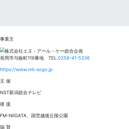
事業主
長岡市与板町119番地 TEL.
0258-41-5336
https://www.nrk-sogo.jp
主 催
NST新潟総合テレビ
後 援
FM-NIIGATA、国営越後丘陵公園
協 賛